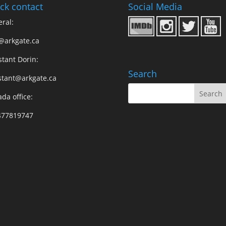
ck contact
Social Media
ral:
@arkgate.ca
stant Dorin:
Search
stant@arkgate.ca
da office:
477819747