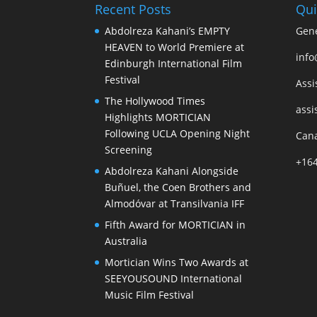
Recent Posts
Qui
Abdolreza Kahani’s EMPTY
Gene
HEAVEN to World Premiere at
info
Edinburgh International Film
Festival
Assi
The Hollywood Times
assi
Highlights MORTICIAN
Following UCLA Opening Night
Cana
Screening
+16
Abdolreza Kahani Alongside
Buñuel, the Coen Brothers and
Almodóvar at Transilvania IFF
Fifth Award for MORTICIAN in
Australia
Mortician Wins Two Awards at
SEEYOUSOUND International
Music Film Festival