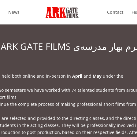
News
Contact
Fe
 FILMS ترم بهار مدرسه‌ی
e held both online and in-person in
April
and
May
under the
two semesters we have worked with 74 talented students from aro
rt films.
tinue the complete process of making professional short films from
s are selected and provided to the directing classes, and the direct
udents in the acting classes. They will be professionally involved 
oduction to post-production, based on their respective fields. Aft