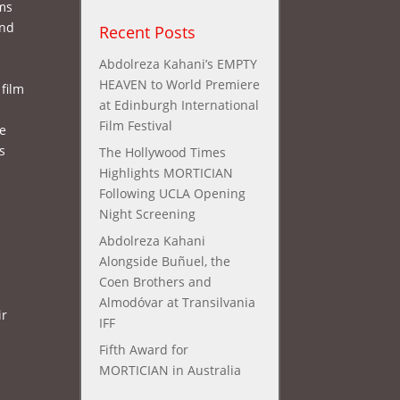
lms
and
Recent Posts
Abdolreza Kahani’s EMPTY
HEAVEN to World Premiere
 film
at Edinburgh International
Film Festival
re
s
The Hollywood Times
Highlights MORTICIAN
Following UCLA Opening
Night Screening
Abdolreza Kahani
Alongside Buñuel, the
Coen Brothers and
Almodóvar at Transilvania
ir
IFF
Fifth Award for
MORTICIAN in Australia