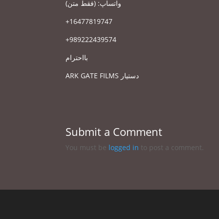
)
فقط متن
: (
واتساپ
+
16477819747
+
989222439574
بااحترام
ARK GATE FILMS
دستیار
Submit a Comment
You must be
logged in
to post a comment.