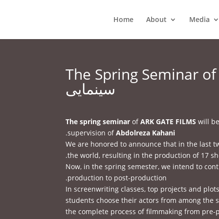
Home
About
Media
The Spring Seminar of ARK GATE
سینمایی
The spring seminar
of
ARK GATE FILMS
will b
.
supervision of
Abdolreza Kahani
We are honored to announce that in the last 
the world, resulting in the production of 17 sho
Now, in the spring semester, we intend to con
production to post-production.
In screenwriting classes, top projects and plot
students choose their actors from among the st
the complete process of filmmaking from pre-pr