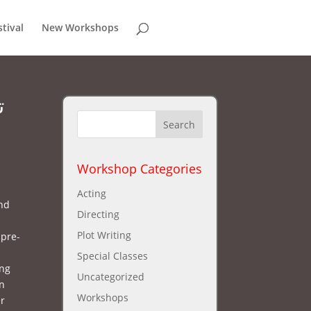
stival
New Workshops
Workshop Categories
Acting
und
Directing
Plot Writing
 pre-
Special Classes
ing
Uncategorized
in
Workshops
er