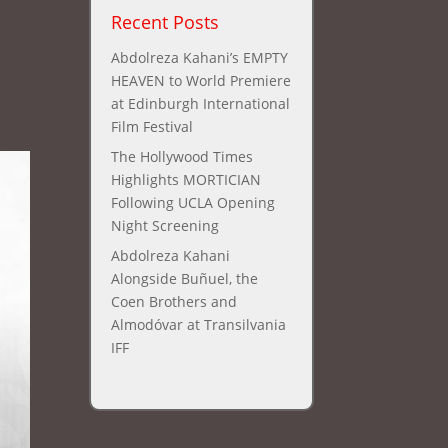
Recent Posts
Abdolreza Kahani’s EMPTY
HEAVEN to World Premiere
at Edinburgh International
Film Festival
The Hollywood Times
Highlights MORTICIAN
Following UCLA Opening
Night Screening
Abdolreza Kahani
Alongside Buñuel, the
Coen Brothers and
Almodóvar at Transilvania
IFF